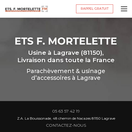
Aller
au
RAPPEL GRATUIT
contenu
principal
Usine à Lagrave (81150),
Livraison dans toute la France
Parachèvement & usinage
d’accessoires à Lagrave
05 63 57 42 19
Z.A. La Bouissonade, 48 chemin de Nacazes 81150 Lagrave
CONTACTEZ-NOUS