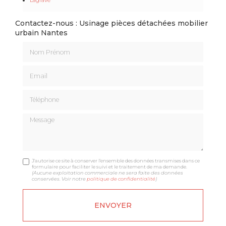
Contactez-nous : Usinage pièces détachées mobilier
urbain Nantes
Nom Prénom
Email
Téléphone
Message
J'autorise ce site à conserver l'ensemble des données transmises dans ce
formulaire pour faciliter le suivi et le traitement de ma demande.
(Aucune exploitation commerciale ne sera faite des données
conservées. Voir notre
politique de confidentialité
)