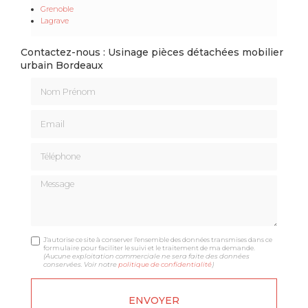
Grenoble
Lagrave
Contactez-nous : Usinage pièces détachées mobilier
urbain Bordeaux
Nom Prénom
Email
Téléphone
Message
J'autorise ce site à conserver l'ensemble des données transmises dans ce
formulaire pour faciliter le suivi et le traitement de ma demande.
(Aucune exploitation commerciale ne sera faite des données
conservées. Voir notre
politique de confidentialité
)