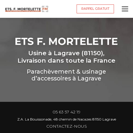
Aller
au
RAPPEL GRATUIT
contenu
principal
Usine à Lagrave (81150),
Livraison dans toute la France
Parachèvement & usinage
d’accessoires à Lagrave
05 63 57 42 19
Z.A. La Bouissonade, 48 chemin de Nacazes 81150 Lagrave
CONTACTEZ-NOUS