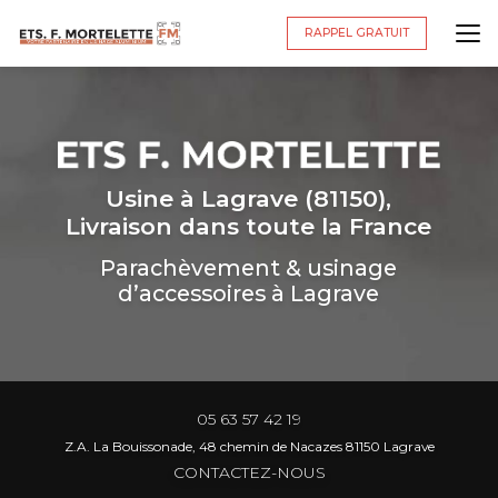
Aller
au
RAPPEL GRATUIT
contenu
principal
Usine à Lagrave (81150),
Livraison dans toute la France
Parachèvement & usinage
d’accessoires à Lagrave
05 63 57 42 19
Z.A. La Bouissonade, 48 chemin de Nacazes 81150 Lagrave
CONTACTEZ-NOUS