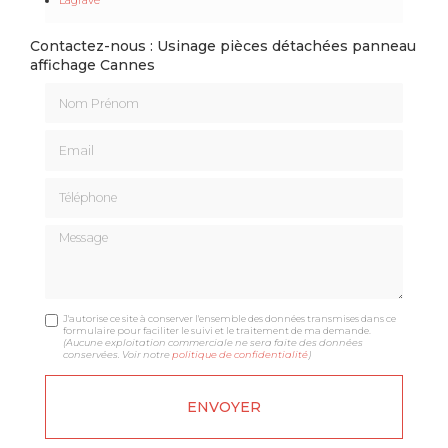
Contactez-nous : Usinage pièces détachées panneau
affichage Cannes
Nom Prénom
Email
Téléphone
Message
J'autorise ce site à conserver l'ensemble des données transmises dans ce
formulaire pour faciliter le suivi et le traitement de ma demande.
(Aucune exploitation commerciale ne sera faite des données
conservées. Voir notre
politique de confidentialité
)