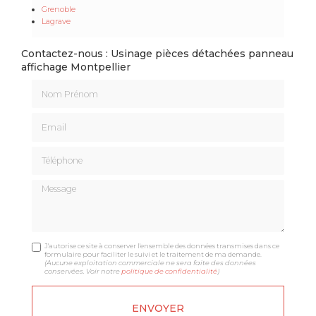
Grenoble
Lagrave
Contactez-nous : Usinage pièces détachées panneau
affichage Montpellier
Nom Prénom
Email
Téléphone
Message
J'autorise ce site à conserver l'ensemble des données transmises dans ce
formulaire pour faciliter le suivi et le traitement de ma demande.
(Aucune exploitation commerciale ne sera faite des données
conservées. Voir notre
politique de confidentialité
)