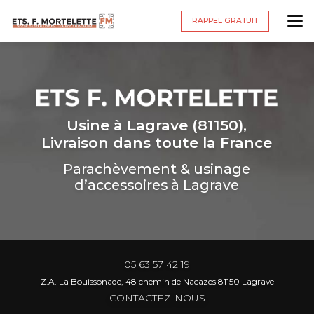
Aller
au
RAPPEL GRATUIT
contenu
principal
Usine à Lagrave (81150),
Livraison dans toute la France
Parachèvement & usinage
d’accessoires à Lagrave
05 63 57 42 19
Z.A. La Bouissonade, 48 chemin de Nacazes 81150 Lagrave
CONTACTEZ-NOUS