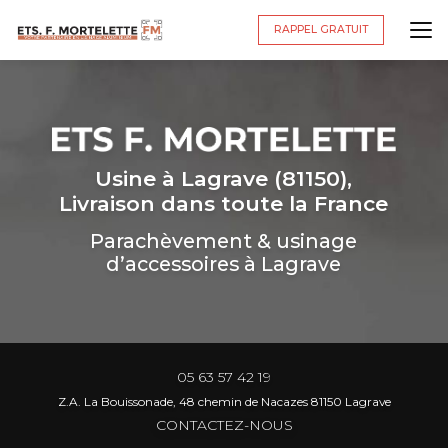
Aller
au
RAPPEL GRATUIT
contenu
principal
Usine à Lagrave (81150),
Livraison dans toute la France
Parachèvement & usinage
d’accessoires à Lagrave
05 63 57 42 19
Z.A. La Bouissonade, 48 chemin de Nacazes 81150 Lagrave
CONTACTEZ-NOUS