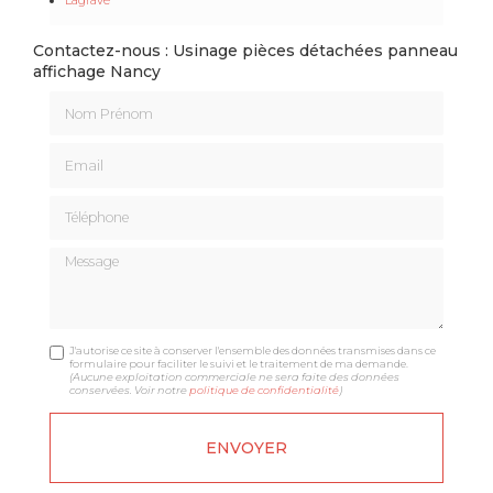
Contactez-nous : Usinage pièces détachées panneau
affichage Nancy
Nom Prénom
Email
Téléphone
Message
J'autorise ce site à conserver l'ensemble des données transmises dans ce
formulaire pour faciliter le suivi et le traitement de ma demande.
(Aucune exploitation commerciale ne sera faite des données
conservées. Voir notre
politique de confidentialité
)