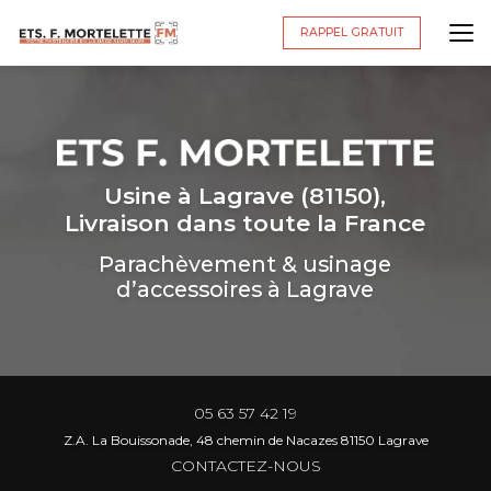
Aller
au
RAPPEL GRATUIT
contenu
principal
Usine à Lagrave (81150),
Livraison dans toute la France
Parachèvement & usinage
d’accessoires à Lagrave
05 63 57 42 19
Z.A. La Bouissonade, 48 chemin de Nacazes 81150 Lagrave
CONTACTEZ-NOUS