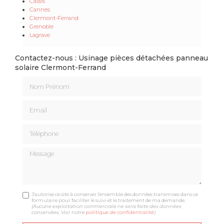
Calais
Cannes
Clermont-Ferrand
Grenoble
Lagrave
Contactez-nous : Usinage pièces détachées panneau
solaire Clermont-Ferrand
Nom Prénom
Email
Téléphone
Message
J'autorise ce site à conserver l'ensemble des données transmises dans ce
formulaire pour faciliter le suivi et le traitement de ma demande.
(Aucune exploitation commerciale ne sera faite des données
conservées. Voir notre
politique de confidentialité
)