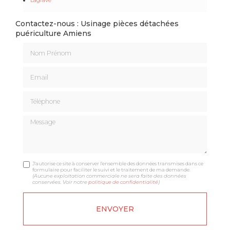
Contactez-nous : Usinage pièces détachées
puériculture Amiens
Nom Prénom
Email
Téléphone
Message
J'autorise ce site à conserver l'ensemble des données transmises dans ce
formulaire pour faciliter le suivi et le traitement de ma demande.
(Aucune exploitation commerciale ne sera faite des données
conservées. Voir notre
politique de confidentialité
)