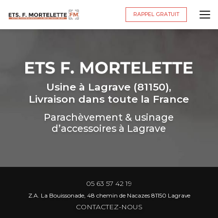
Aller
au
RAPPEL GRATUIT
contenu
principal
Usine à Lagrave (81150),
Livraison dans toute la France
Parachèvement & usinage
d’accessoires à Lagrave
05 63 57 42 19
Z.A. La Bouissonade, 48 chemin de Nacazes 81150 Lagrave
CONTACTEZ-NOUS