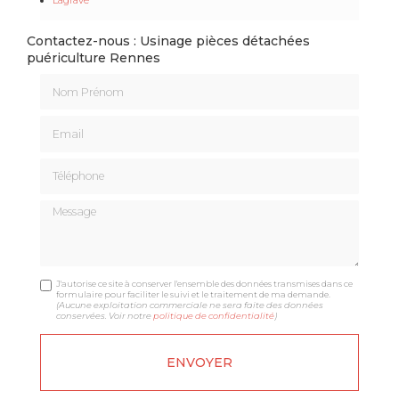
Contactez-nous : Usinage pièces détachées
puériculture Rennes
Nom Prénom
Email
Téléphone
Message
J'autorise ce site à conserver l'ensemble des données transmises dans ce
formulaire pour faciliter le suivi et le traitement de ma demande.
(Aucune exploitation commerciale ne sera faite des données
conservées. Voir notre
politique de confidentialité
)