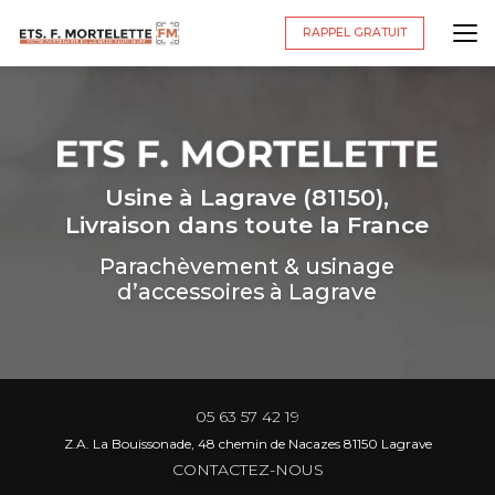
Aller
au
RAPPEL GRATUIT
contenu
principal
Usine à Lagrave (81150),
Livraison dans toute la France
Parachèvement & usinage
d’accessoires à Lagrave
05 63 57 42 19
Z.A. La Bouissonade, 48 chemin de Nacazes 81150 Lagrave
CONTACTEZ-NOUS