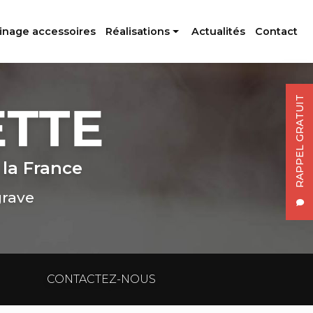
inage accessoires
Réalisations
Actualités
Contact
Profilés aluminium
Usinage accessoires
RAPPEL GRATUIT
 la France
grave
CONTACTEZ-NOUS