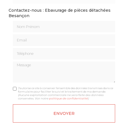
Contactez-nous : Ebavurage de pièces détachées
Besançon
Nom Prénom
Email
Téléphone
Message
J'autorise ce site à conserver l'ensemble des données transmises dans ce
formulaire pour faciliter le suivi et le traitement de ma demande.
(Aucune exploitation commerciale ne sera faite des données
conservées. Voir notre
politique de confidentialité
)