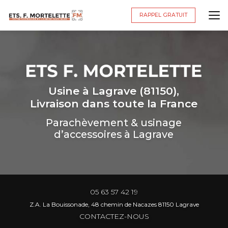
Aller
au
RAPPEL GRATUIT
contenu
principal
Usine à Lagrave (81150),
Livraison dans toute la France
Parachèvement & usinage
d’accessoires à Lagrave
05 63 57 42 19
Z.A. La Bouissonade, 48 chemin de Nacazes 81150 Lagrave
CONTACTEZ-NOUS