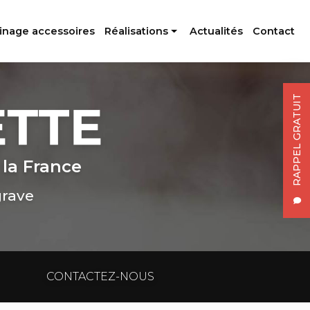
inage accessoires
Réalisations
Actualités
Contact
Profilés aluminium
Usinage accessoires
RAPPEL GRATUIT
 la France
grave
CONTACTEZ-NOUS