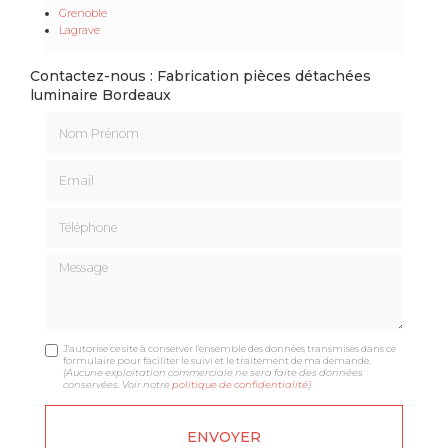
Grenoble
Lagrave
Contactez-nous : Fabrication pièces détachées
luminaire Bordeaux
Nom Prénom
Email
Téléphone
Message
J'autorise ce site à conserver l'ensemble des données transmises dans ce
formulaire pour faciliter le suivi et le traitement de ma demande.
(Aucune exploitation commerciale ne sera faite des données
conservées. Voir notre
politique de confidentialité
)