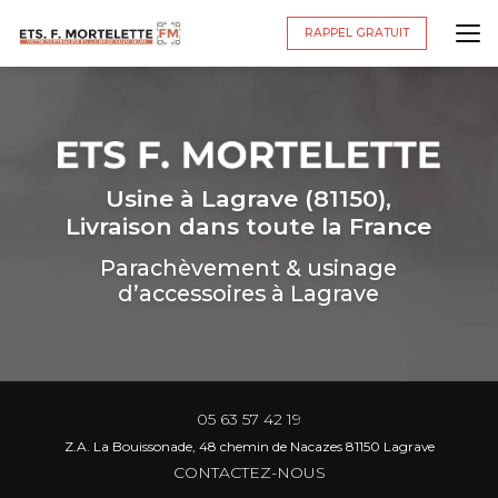
Aller
au
RAPPEL GRATUIT
contenu
principal
Usine à Lagrave (81150),
Livraison dans toute la France
Parachèvement & usinage
d’accessoires à Lagrave
05 63 57 42 19
Z.A. La Bouissonade, 48 chemin de Nacazes 81150 Lagrave
CONTACTEZ-NOUS