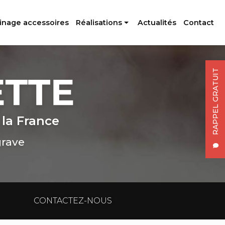
inage accessoires
Réalisations
Actualités
Contact
Profilés aluminium
Usinage accessoires
RAPPEL GRATUIT
 la France
grave
CONTACTEZ-NOUS