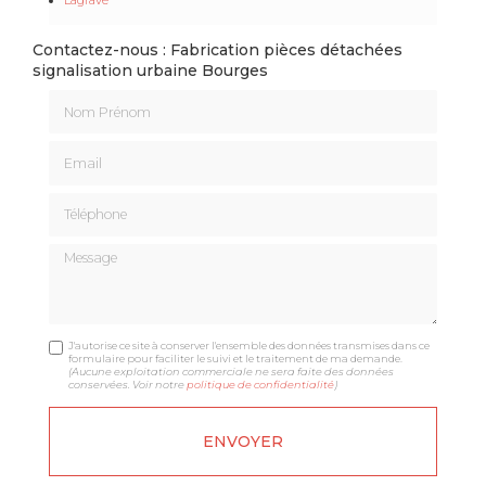
Contactez-nous : Fabrication pièces détachées
signalisation urbaine Bourges
Nom Prénom
Email
Téléphone
Message
J'autorise ce site à conserver l'ensemble des données transmises dans ce
formulaire pour faciliter le suivi et le traitement de ma demande.
(Aucune exploitation commerciale ne sera faite des données
conservées. Voir notre
politique de confidentialité
)