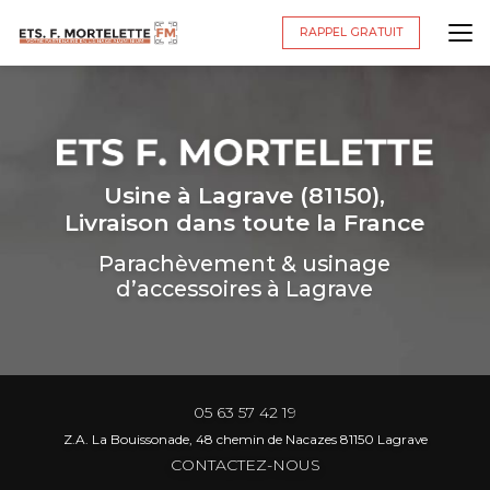
Aller
au
RAPPEL GRATUIT
contenu
principal
Usine à Lagrave (81150),
Livraison dans toute la France
Parachèvement & usinage
d’accessoires à Lagrave
05 63 57 42 19
Z.A. La Bouissonade, 48 chemin de Nacazes 81150 Lagrave
CONTACTEZ-NOUS