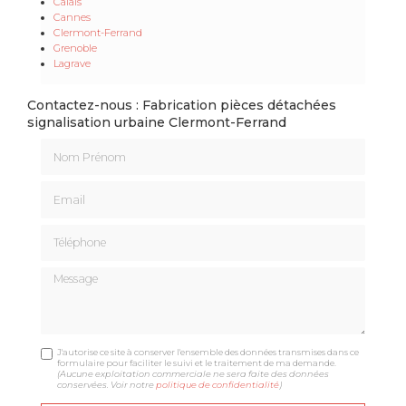
Calais
Cannes
Clermont-Ferrand
Grenoble
Lagrave
Contactez-nous : Fabrication pièces détachées
signalisation urbaine Clermont-Ferrand
Nom Prénom
Email
Téléphone
Message
J'autorise ce site à conserver l'ensemble des données transmises dans ce
formulaire pour faciliter le suivi et le traitement de ma demande.
(Aucune exploitation commerciale ne sera faite des données
conservées. Voir notre
politique de confidentialité
)