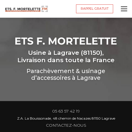
Aller
au
RAPPEL GRATUIT
contenu
principal
Usine à Lagrave (81150),
Livraison dans toute la France
Parachèvement & usinage
d’accessoires à Lagrave
05 63 57 42 19
Z.A. La Bouissonade, 48 chemin de Nacazes 81150 Lagrave
CONTACTEZ-NOUS