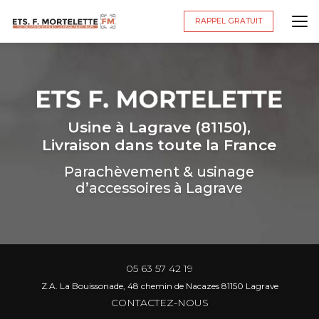
Aller
au
RAPPEL GRATUIT
contenu
principal
Usine à Lagrave (81150),
Livraison dans toute la France
Parachèvement & usinage
d’accessoires à Lagrave
05 63 57 42 19
Z.A. La Bouissonade, 48 chemin de Nacazes 81150 Lagrave
CONTACTEZ-NOUS