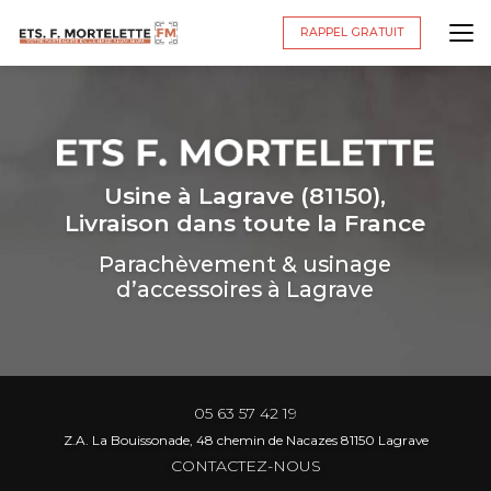
Aller
au
RAPPEL GRATUIT
contenu
principal
Usine à Lagrave (81150),
Livraison dans toute la France
Parachèvement & usinage
d’accessoires à Lagrave
05 63 57 42 19
Z.A. La Bouissonade, 48 chemin de Nacazes 81150 Lagrave
CONTACTEZ-NOUS