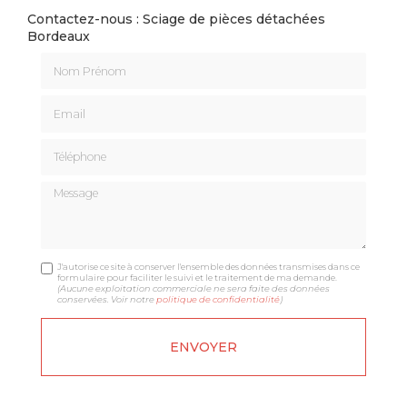
Contactez-nous : Sciage de pièces détachées
Bordeaux
Nom Prénom
Email
Téléphone
Message
J'autorise ce site à conserver l'ensemble des données transmises dans ce
formulaire pour faciliter le suivi et le traitement de ma demande.
(Aucune exploitation commerciale ne sera faite des données
conservées. Voir notre
politique de confidentialité
)