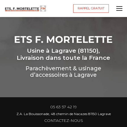
Aller
au
RAPPEL GRATUIT
contenu
principal
Usine à Lagrave (81150),
Livraison dans toute la France
Parachèvement & usinage
d’accessoires à Lagrave
05 63 57 42 19
Z.A. La Bouissonade, 48 chemin de Nacazes 81150 Lagrave
CONTACTEZ-NOUS