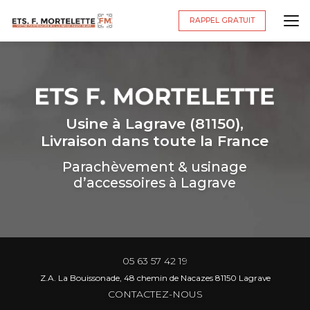
Aller
au
RAPPEL GRATUIT
contenu
principal
Usine à Lagrave (81150),
Livraison dans toute la France
Parachèvement & usinage
d’accessoires à Lagrave
05 63 57 42 19
Z.A. La Bouissonade, 48 chemin de Nacazes 81150 Lagrave
CONTACTEZ-NOUS