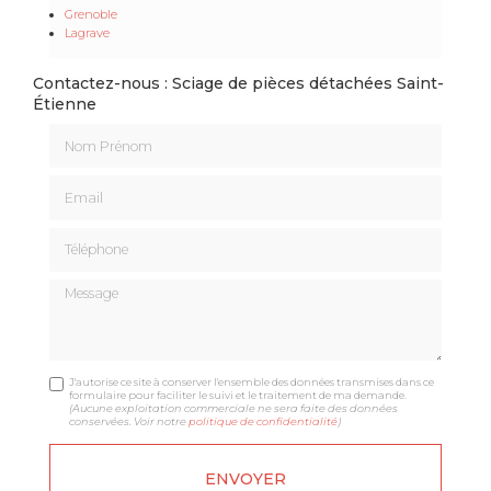
Grenoble
Lagrave
Contactez-nous : Sciage de pièces détachées Saint-
Étienne
Nom Prénom
Email
Téléphone
Message
J'autorise ce site à conserver l'ensemble des données transmises dans ce
formulaire pour faciliter le suivi et le traitement de ma demande.
(Aucune exploitation commerciale ne sera faite des données
conservées. Voir notre
politique de confidentialité
)