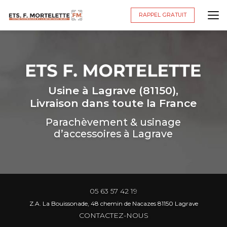
Aller
au
RAPPEL GRATUIT
contenu
principal
Usine à Lagrave (81150),
Livraison dans toute la France
Parachèvement & usinage
d’accessoires à Lagrave
05 63 57 42 19
Z.A. La Bouissonade, 48 chemin de Nacazes 81150 Lagrave
CONTACTEZ-NOUS