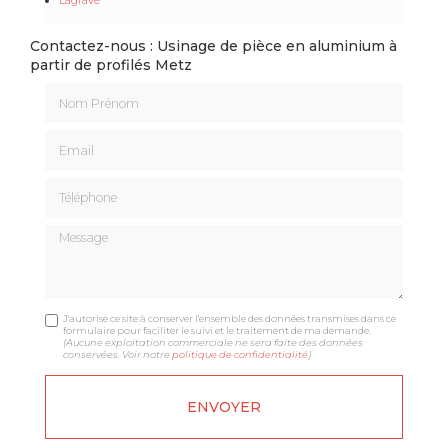
Contactez-nous : Usinage de pièce en aluminium à
partir de profilés Metz
Nom Prénom
Email
Téléphone
Message
J'autorise ce site à conserver l'ensemble des données transmises dans ce
formulaire pour faciliter le suivi et le traitement de ma demande.
(Aucune exploitation commerciale ne sera faite des données
conservées. Voir notre
politique de confidentialité
)