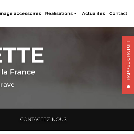
inage accessoires
Réalisations
Actualités
Contact
Profilés aluminium
Usinage accessoires
RAPPEL GRATUIT
 la France
grave
CONTACTEZ-NOUS