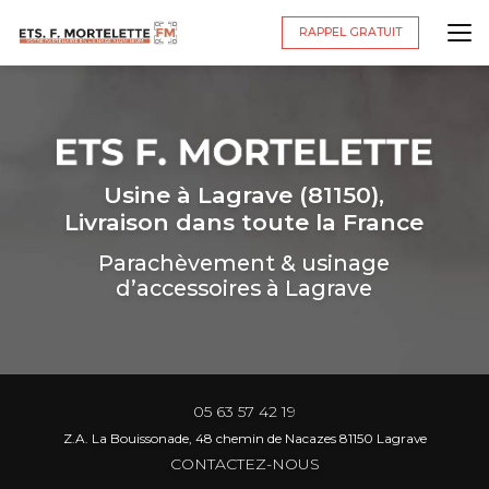
Aller
au
RAPPEL GRATUIT
contenu
principal
Usine à Lagrave (81150),
Livraison dans toute la France
Parachèvement & usinage
d’accessoires à Lagrave
05 63 57 42 19
Z.A. La Bouissonade, 48 chemin de Nacazes 81150 Lagrave
CONTACTEZ-NOUS