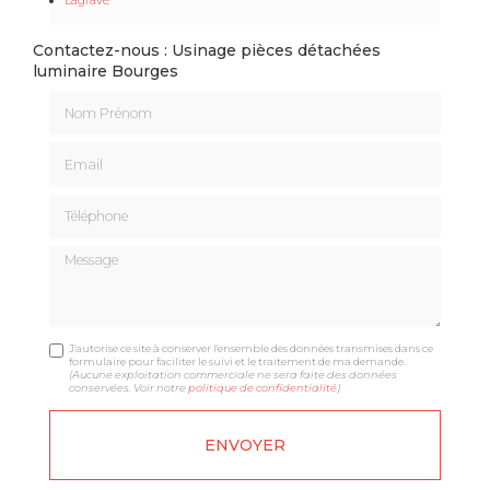
Contactez-nous : Usinage pièces détachées
luminaire Bourges
Nom Prénom
Email
Téléphone
Message
J'autorise ce site à conserver l'ensemble des données transmises dans ce
formulaire pour faciliter le suivi et le traitement de ma demande.
(Aucune exploitation commerciale ne sera faite des données
conservées. Voir notre
politique de confidentialité
)