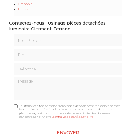
Grenoble
Lagrave
Contactez-nous : Usinage pièces détachées
luminaire Clermont-Ferrand
Nom Prénom
Email
Téléphone
Message
J'autorise ce site à conserver l'ensemble des données transmises dans ce
formulaire pour faciliter le suivi et le traitement de ma demande.
(Aucune exploitation commerciale ne sera faite des données
conservées. Voir notre
politique de confidentialité
)