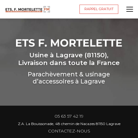
Aller
au
RAPPEL GRATUIT
contenu
principal
Usine à Lagrave (81150),
Livraison dans toute la France
Parachèvement & usinage
d’accessoires à Lagrave
05 63 57 42 19
Z.A. La Bouissonade, 48 chemin de Nacazes 81150 Lagrave
CONTACTEZ-NOUS