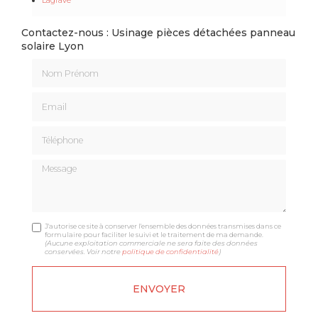
Contactez-nous : Usinage pièces détachées panneau
solaire Lyon
Nom Prénom
Email
Téléphone
Message
J'autorise ce site à conserver l'ensemble des données transmises dans ce
formulaire pour faciliter le suivi et le traitement de ma demande.
(Aucune exploitation commerciale ne sera faite des données
conservées. Voir notre
politique de confidentialité
)