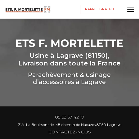
Aller
au
RAPPEL GRATUIT
contenu
principal
Usine à Lagrave (81150),
Livraison dans toute la France
Parachèvement & usinage
d’accessoires à Lagrave
05 63 57 42 19
Z.A. La Bouissonade, 48 chemin de Nacazes 81150 Lagrave
CONTACTEZ-NOUS