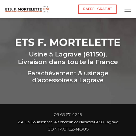
Aller
au
RAPPEL GRATUIT
contenu
principal
Usine à Lagrave (81150),
Livraison dans toute la France
Parachèvement & usinage
d’accessoires à Lagrave
05 63 57 42 19
Z.A. La Bouissonade, 48 chemin de Nacazes 81150 Lagrave
CONTACTEZ-NOUS