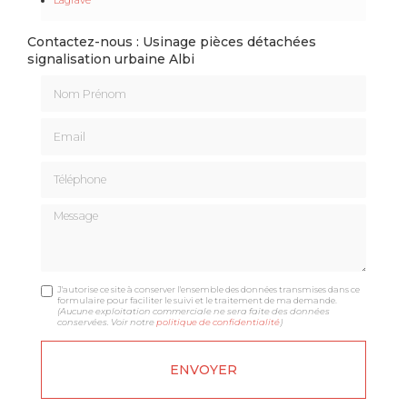
Contactez-nous : Usinage pièces détachées
signalisation urbaine Albi
Nom Prénom
Email
Téléphone
Message
J'autorise ce site à conserver l'ensemble des données transmises dans ce
formulaire pour faciliter le suivi et le traitement de ma demande.
(Aucune exploitation commerciale ne sera faite des données
conservées. Voir notre
politique de confidentialité
)