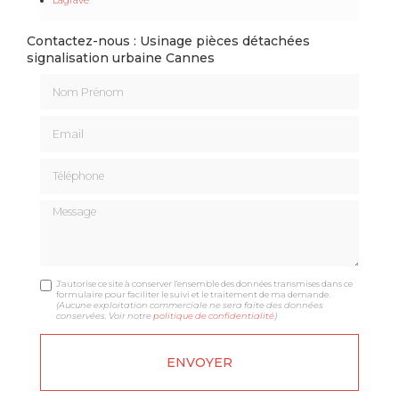
Contactez-nous : Usinage pièces détachées
signalisation urbaine Cannes
Nom Prénom
Email
Téléphone
Message
J'autorise ce site à conserver l'ensemble des données transmises dans ce
formulaire pour faciliter le suivi et le traitement de ma demande.
(Aucune exploitation commerciale ne sera faite des données
conservées. Voir notre
politique de confidentialité
)