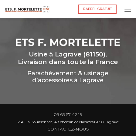
Aller
au
RAPPEL GRATUIT
contenu
principal
Usine à Lagrave (81150),
Livraison dans toute la France
Parachèvement & usinage
d’accessoires à Lagrave
05 63 57 42 19
Z.A. La Bouissonade, 48 chemin de Nacazes 81150 Lagrave
CONTACTEZ-NOUS