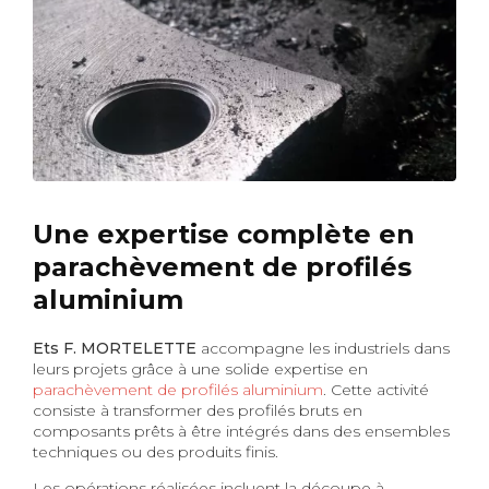
Une expertise complète en
parachèvement de profilés
aluminium
Ets F. MORTELETTE
accompagne les industriels dans
leurs projets grâce à une solide expertise en
parachèvement de profilés aluminium
. Cette activité
consiste à transformer des profilés bruts en
composants prêts à être intégrés dans des ensembles
techniques ou des produits finis.
Les opérations réalisées incluent la découpe à